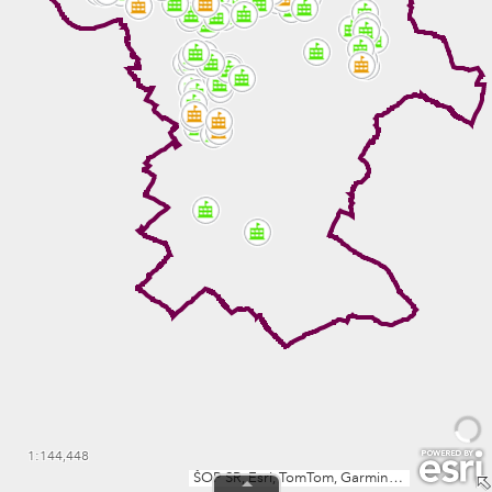
1:144,448
ŠOP SR, Esri, TomTom, Garmin, METI/NASA, USGS