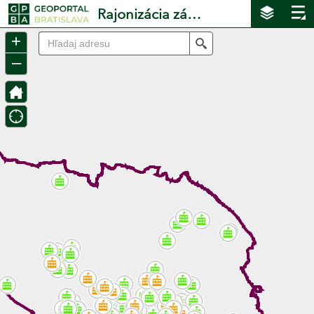
Header
Rajonizácia základných škôl 2022/23
Controller
+
Search
–